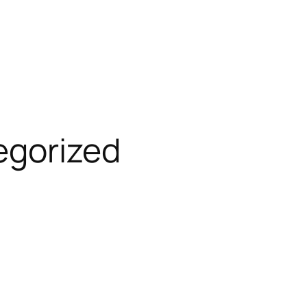
egorized